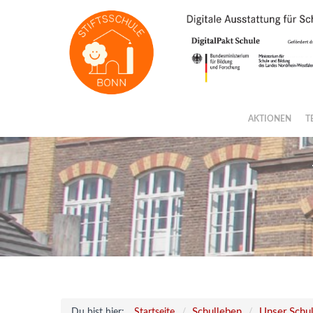
// LOGINEO Flyout Start
// LOGINEO Flyout End
AKTIONEN
T
Schulleben
Unser Schu
Du bist hier:
Startseite