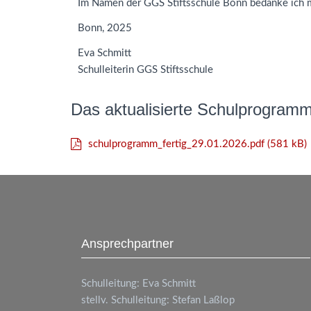
Im Namen der
GGS
Stiftsschule Bonn bedanke ich m
Bonn, 2025
Eva Schmitt
Schulleiterin
GGS
Stiftsschule
Das aktualisierte Schulprogram
schulprogramm_fertig_29.01.2026.pdf (581 kB)
Ansprechpartner
Schulleitung: Eva Schmitt
stellv. Schulleitung: Stefan Laßlop