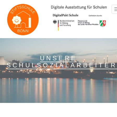
// LOGINEO Flyout Start
// LOGINEO Flyout End
UNSERE
SCHULSOZIALARBEITER