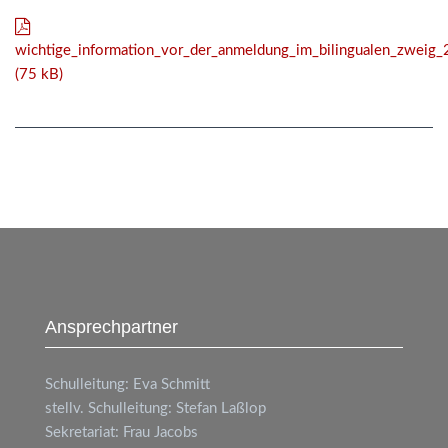
wichtige_information_vor_der_anmeldung_im_bilingualen_zweig_
(75 kB)
Ansprechpartner
Schulleitung: Eva Schmitt
stellv. Schulleitung: Stefan Laßlop
Sekretariat: Frau Jacobs